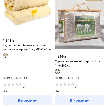
1 849
р
Одеяло из верблюжей шерсти в
чехле из микрофибры, 200х220 см
1 699
р
Одеяло из овечьей шерсти 1,5 сп
140x205 см
Ш
59
x
В
42
x
Г
16
Ш
60
x
В
43
x
Г
21
0
0
4.3
4.3
В корзину
В корзину