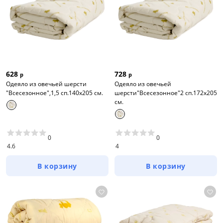
628
728
р
р
Одеяло из овечьей шерсти
Одеяло из овечьей
"Всесезонное",1,5 сп.140х205 см.
шерсти"Всесезонное"2 сп.172х205
см.
0
0
4.6
4
В корзину
В корзину