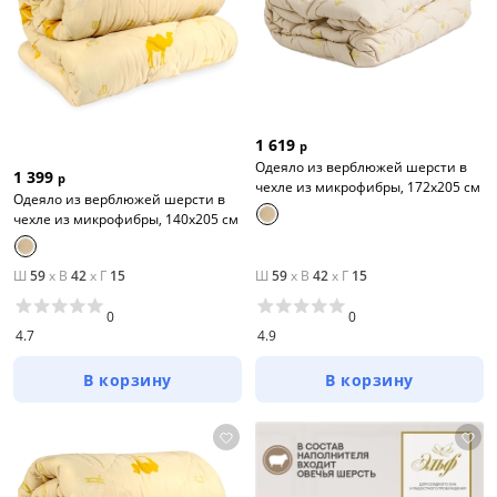
1 619
р
Одеяло из верблюжей шерсти в
1 399
р
чехле из микрофибры, 172х205 см
Одеяло из верблюжей шерсти в
чехле из микрофибры, 140х205 см
Ш
59
x
В
42
x
Г
15
Ш
59
x
В
42
x
Г
15
0
0
4.7
4.9
В корзину
В корзину