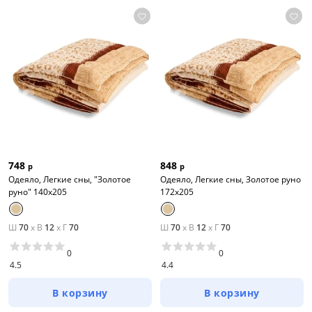
748
848
р
р
Одеяло, Легкие сны, "Золотое
Одеяло, Легкие сны, Золотое руно
руно" 140х205
172х205
Ш
70
x
В
12
x
Г
70
Ш
70
x
В
12
x
Г
70
0
0
4.5
4.4
В корзину
В корзину