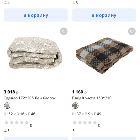
4.4
4.3
В корзину
В корзину
3 018
1 160
р
р
Одеяло 172*205 Лён Хлопок
Плед Кристи 150*210
Ш
52
x
В
16
x
Г
46
Ш
37
x
В
9
x
Г
49
0
0
4.5
5