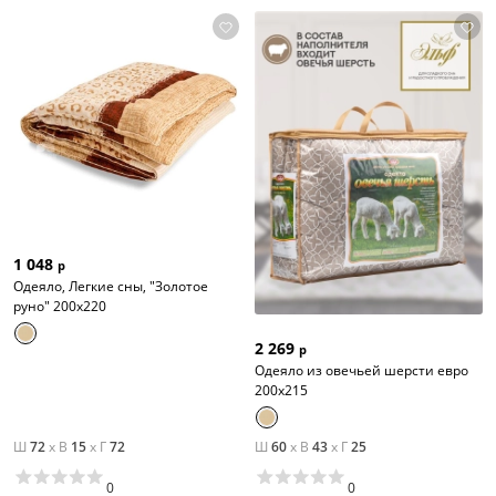
1 048
р
Одеяло, Легкие сны, "Золотое
руно" 200х220
2 269
р
Одеяло из овечьей шерсти евро
200х215
Ш
72
x
В
15
x
Г
72
Ш
60
x
В
43
x
Г
25
0
0