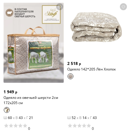
2 518
р
Одеяло 142*205 Лён Хлопок
1 949
р
Одеяло из овечьей шерсти 2см
172x205 см
Ш
60
x
В
43
x
Г
21
Ш
52
x
В
14
x
Г
43
0
0