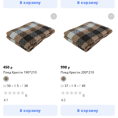
В корзину
В корзину
450
998
р
р
Плед Кристи 190*210
Плед Кристи 200*210
Ш
50
x
В
5
x
Г
38
Ш
37
x
В
9
x
Г
49
0
0
4.1
4.2
В корзину
В корзину