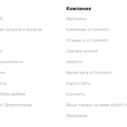
Компания
уб
Магазины
ие купонов и бонусов
Компания «Столплит»
т
Отзывы о «Столплит»
а
Скачать каталог
 реальность
Новости
язь
Вакансии в «Столплит»
рты
Карта сайта
ыбору мебели
Контакты
м / Девелоперам
Ваши товары на www.stolplit.r
Франшиза