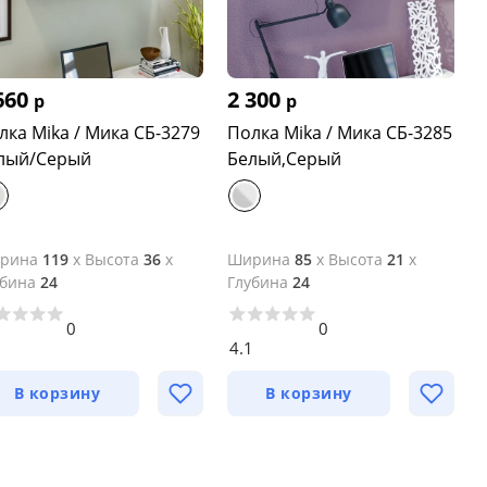
660
2 300
р
р
лка Mika / Мика СБ-3279
Полка Mika / Мика СБ-3285
лый/Серый
Белый,Серый
рина
119
x
Высота
36
x
Ширина
85
x
Высота
21
x
убина
24
Глубина
24
0
0
2
4.1
В корзину
В корзину