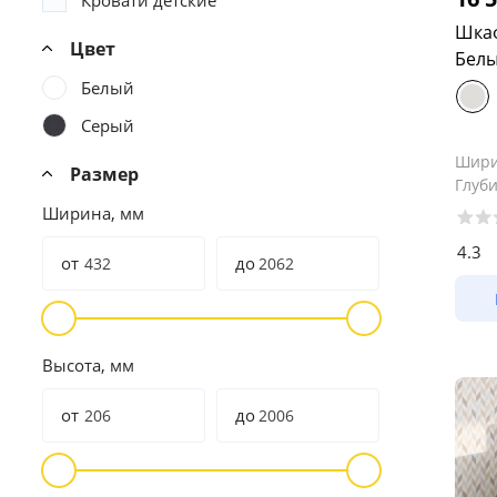
Кровати детские
Шкаф
Цвет
Белы
Белый
Серый
Шир
Размер
Глуб
Ширина, мм
4.3
от
до
Высота, мм
от
до