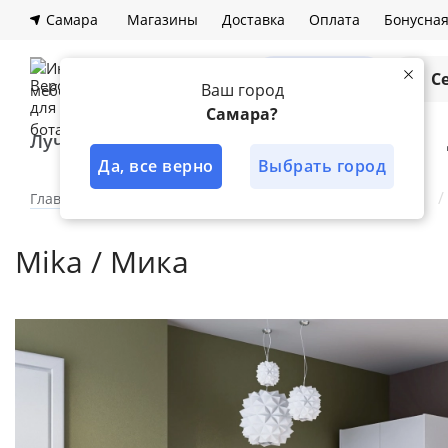
Самара
Магазины
Доставка
Оплата
Бонусна
Каталог
С
Ваш город
Самара?
Лучшее решение
Кухни
Шкафы
Да, все верно
Выбрать город
Главная
Каталог
Детская
Модульные детские
Mika / Мика