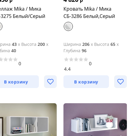
р
р
еллаж Mika / Мика
Кровать Mika / Мика
-3275 Белый/Серый
СБ-3286 Белый,Серый
рина
43
x
Высота
200
x
Ширина
206
x
Высота
65
x
убина
40
Глубина
96
0
0
2
4.4
В корзину
В корзину