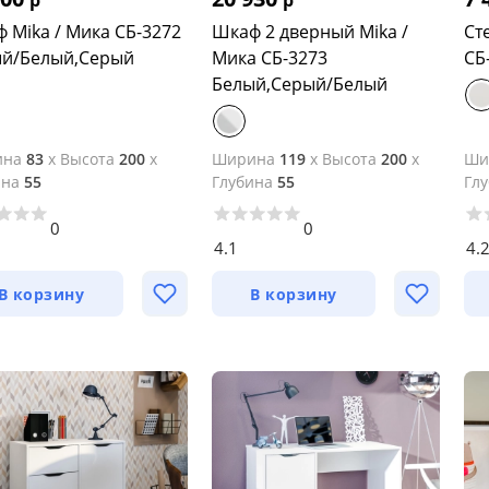
р
р
 Mika / Мика СБ-3272
Шкаф 2 дверный Mika /
Ст
й/Белый,Серый
Мика СБ-3273
СБ
Белый,Серый/Белый
ина
83
x
Высота
200
x
Ширина
119
x
Высота
200
x
Ши
ина
55
Глубина
55
Гл
0
0
4.1
4.
В корзину
В корзину