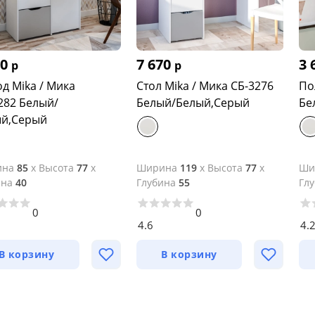
60
7 670
3 
р
р
д Mika / Мика
Стол Mika / Мика СБ-3276
По
282 Белый/
Белый/Белый,Серый
Бе
ый,Серый
ина
85
x
Высота
77
x
Ширина
119
x
Высота
77
x
Ши
ина
40
Глубина
55
Гл
0
0
4.6
4.
В корзину
В корзину